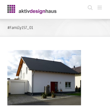
Zum
Inhalt
springen
#Family157_01