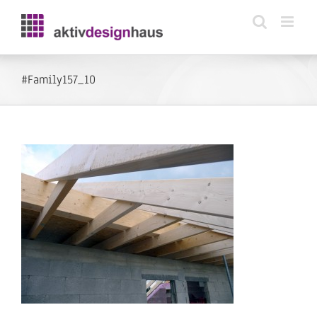
Zum
Inhalt
springen
#Family157_10