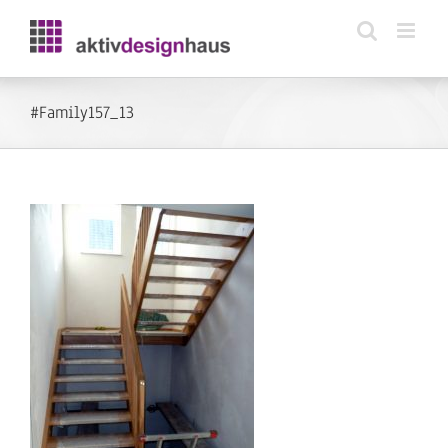
Zum
Inhalt
springen
#Family157_13